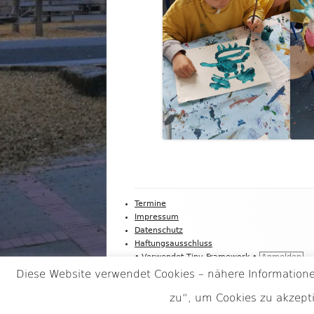
Footer
Termine
Impressum
Inhalt
Datenschutz
Haftungsausschluss
•
Verwendet
Tiny Framework
•
Anmelden
Diese Website verwendet Cookies – nähere Informationen
zu“, um Cookies zu akzept