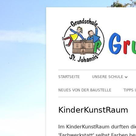
Springe
zum
Inhalt
Primäres
STARTSEITE
UNSERE SCHULE
Menü
LEITBILD
NEUES VON DER BAUSTELLE
TIPPS
UNSERE SCHULKINDER
UNSE
KinderKunstRaum
ERNÄ
TEAM
UMWE
Im KinderKunstRaum durften die
ELTERN
TIPP
'Farbwerkstatt' selbst Farben her