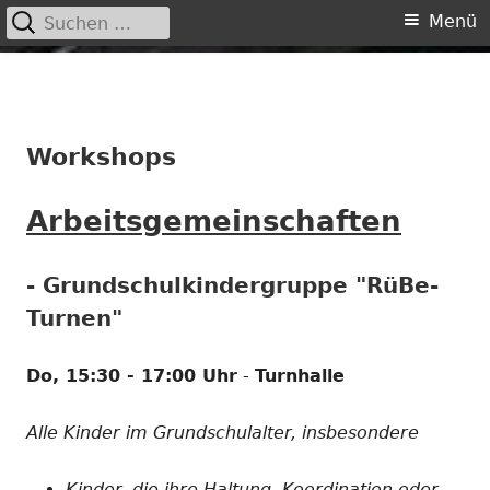
Suchen
Primäres
Menü
nach:
Menü
Springe
zum
Inhalt
Workshops
Arbeitsgemeinschaften
- Grundschulkindergruppe "RüBe-
Turnen"
Do, 15:30 - 17:00 Uhr
-
Turnhalle
Alle Kinder im Grundschulalter, insbesondere
Kinder, die ihre Haltung, Koordination oder