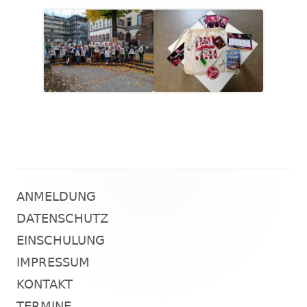
ANMELDUNG
Haupt-
DATENSCHUTZ
Seitenleiste
EINSCHULUNG
IMPRESSUM
KONTAKT
TERMINE