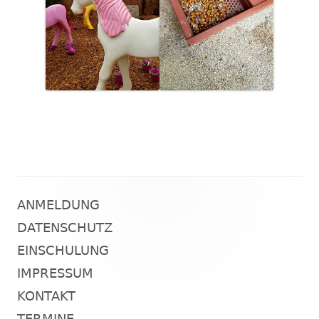
ANMELDUNG
Haupt-
DATENSCHUTZ
Seitenleiste
EINSCHULUNG
IMPRESSUM
KONTAKT
TERMINE