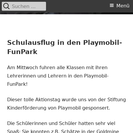
Suchen
Primäres
Menü
nach:
Menü
Springe
zum
Inhalt
Schulausflug in den Playmobil-
FunPark
Am Mittwoch fuhren alle Klassen mit ihren
Lehrerinnen und Lehrern in den Playmobil-
FunPark!
Dieser tolle Aktionstag wurde uns von der Stiftung
Kinderförderung von Playmobil gesponsert.
Die Schülerinnen und Schüler hatten sehr viel
Spaß: Sie konnten z.B. Schätze in der Goldmine