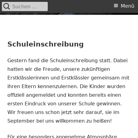
Suchen
Primäres
Menü
nach:
Menü
Springe
zum
Inhalt
Schuleinschreibung
Gestern fand die Schuleinschreibung statt. Dabei
hatten wir die Freude, unsere zukünftigen
Erstklässlerinnen und Erstklässler gemeinsam mit
ihren Eltern kennenzulernen. Die Kinder wurden
offiziell angemeldet und konnten bereits einen
ersten Eindruck von unserer Schule gewinnen.
Wir freuen uns schon jetzt sehr darauf, sie im
September bei uns willkommen zu heißen!
Für eine besonders angenehme Atmosphäre