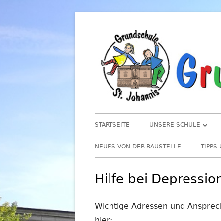
Springe
zum
Inhalt
Primäres
STARTSEITE
UNSERE SCHULE
Menü
LEITBILD
NEUES VON DER BAUSTELLE
TIPPS
UNSERE SCHULKINDER
UNSE
Hilfe bei Depressio
ERNÄ
TEAM
UMWE
Wichtige Adressen und Ansprec
ELTERN
TIPP
hier: