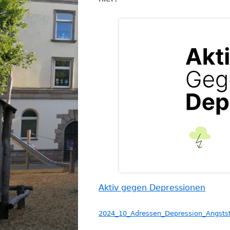
FÖRDERVEREIN
UNTE
UNTERRICHT
GESCHICHTE DER GRU
ST. JOHANNIS
Aktiv gegen Depressionen
2024_10_Adressen_Depression_Angsts