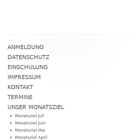
u
e
c
n
h
-
N
e
a
ANMELDUNG
Haupt-
u
v
DATENSCHUTZ
Seitenleiste
n
i
EINSCHULUNG
d
g
IMPRESSUM
a
A
KONTAKT
t
TERMINE
n
i
UNSER MONATSZIEL
s
o
Monatsziel Juli
i
Monatsziel Juni
n
Monatsziel Mai
c
Monatsziel April