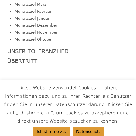
Monatsziel März
h
Monatsziel Februar
t
Monatsziel Januar
Monatsziel Dezember
e
Monatsziel November
Monatsziel Oktober
n
UNSER TOLERANZLIED
,
ÜBERTRITT
N
a
Footer
Diese Website verwendet Cookies – nähere
v
Termine
Informationen dazu und zu Ihren Rechten als Benutzer
Inhalt
Impressum
i
finden Sie in unserer Datenschutzerklärung. Klicken Sie
Datenschutz
Haftungsausschluss
g
auf „Ich stimme zu“, um Cookies zu akzeptieren und
•
Verwendet
Tiny Framework
•
Anmelden
direkt unsere Website besuchen zu können.
a
Ich stimme zu.
Datenschutz