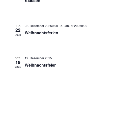
Klassen
t
s
ä
a
h
t
l
l
a
22. Dezember 20250:00
-
5. Januar 20260:00
DEZ.
e
t
22
Weihnachtsferien
n
l
2025
u
.
t
n
g
u
19. Dezember 2025
DEZ.
A
19
n
Weihnachtsfeier
2025
n
g
s
e
i
c
n
h
S
t