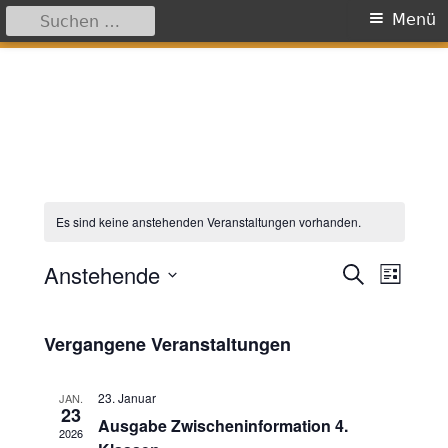
Suchen
Primäres
Menü
nach:
Menü
Springe
zum
Inhalt
Es sind keine anstehenden Veranstaltungen vorhanden.
Anstehende
V
S
V
L
u
i
D
e
c
e
s
h
a
r
t
Vergangene Veranstaltungen
e
r
e
t
a
u
a
23. Januar
JAN.
n
23
m
Ausgabe Zwischeninformation 4.
n
s
2026
w