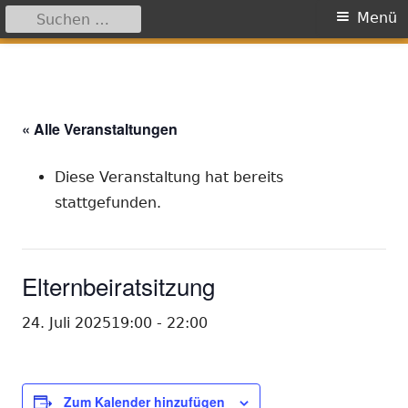
Suchen
Primäres
Menü
nach:
Menü
Springe
zum
Inhalt
« Alle Veranstaltungen
Diese Veranstaltung hat bereits
stattgefunden.
Elternbeiratsitzung
24. Juli 202519:00
-
22:00
Zum Kalender hinzufügen