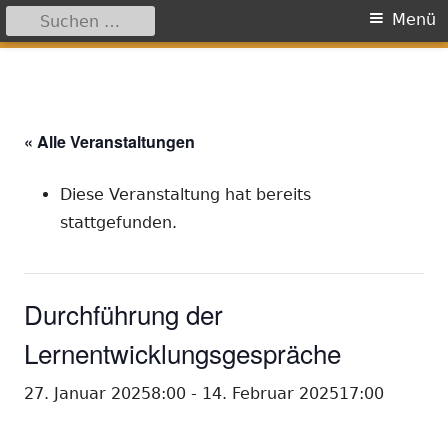
Suchen
Primäres
Menü
nach:
Menü
Springe
zum
Inhalt
« Alle Veranstaltungen
Diese Veranstaltung hat bereits
stattgefunden.
Durchführung der
Lernentwicklungsgespräche
27. Januar 20258:00
-
14. Februar 202517:00